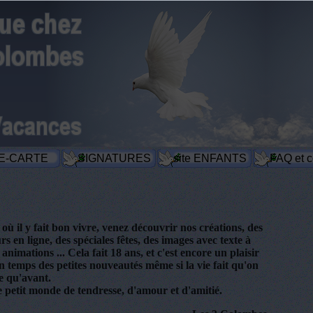
CARTE
SIGNATURES
site ENFANTS
FAQ et co
où il y fait bon vivre, venez découvrir nos créations, des
s en ligne, des spéciales fêtes, des images avec texte à
nimations ... Cela fait 18 ans, et c'est encore un plaisir
n temps des petites nouveautés même si la vie fait qu'on
le qu'avant.
petit monde de tendresse, d'amour et d'amitié.