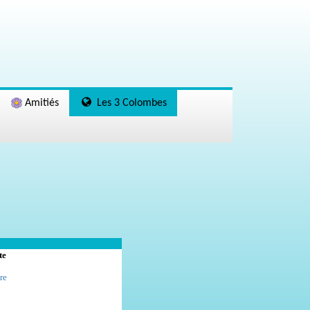
Amitiés
Les 3 Colombes
te
re