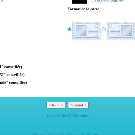
ur
Changer de couleur
Format de la carte
" conseillée)
XI" conseillée)
nde" conseillée)
Carterie des 3 Colombes
Nos conditions gÃ©nÃ©rales d'utilisations