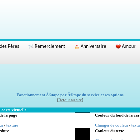
des Pères
Remerciement
Anniversaire
Amour
Fonctionnement Ã©tape par Ã©tape du service et ses options
[
Retour au site
]
 carte virtuelle
de la page
Couleur du fond de la car
ur
/
texture
Changer de couleur
/
textu
rdure
Couleur du texte