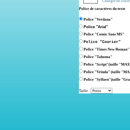
Changer de coule
Police de caractères du texte
Police "Verdana"
Police "Arial"
Police "Comic Sans MS"
Police "Courier"
Police "Times New Roman"
Police "Tahoma"
Police "Script"
(taille "MAXI
Police "Vrinda" (taille "MA
Police "Sylfaen"(taille "Gra
Taille :