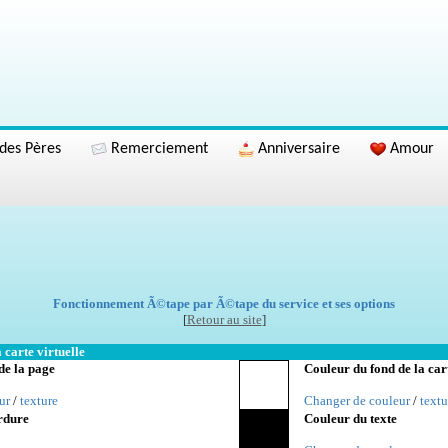
des Pères
Remerciement
Anniversaire
Amour
Fonctionnement Ã©tape par Ã©tape du service et ses options
[
Retour au site
]
 carte virtuelle
de la page
Couleur du fond de la car
ur
/
texture
Changer de couleur
/
textu
rdure
Couleur du texte