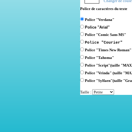
Changer de coule
Police de caractères du texte
Police "Verdana"
Police "Arial"
Police "Comic Sans MS"
Police "Courier"
Police "Times New Roman"
Police "Tahoma"
Police "Script"
(taille "MAXI
Police "Vrinda" (taille "MA
Police "Sylfaen"(taille "Gra
Taille :