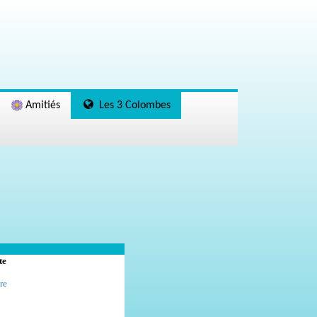
Amitiés
Les 3 Colombes
te
re