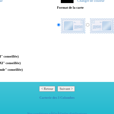
ur
Changer de couleur
Format de la carte
" conseillée)
XI" conseillée)
nde" conseillée)
Carterie des 3 Colombes
Nos conditions gÃ©nÃ©rales d'utilisations