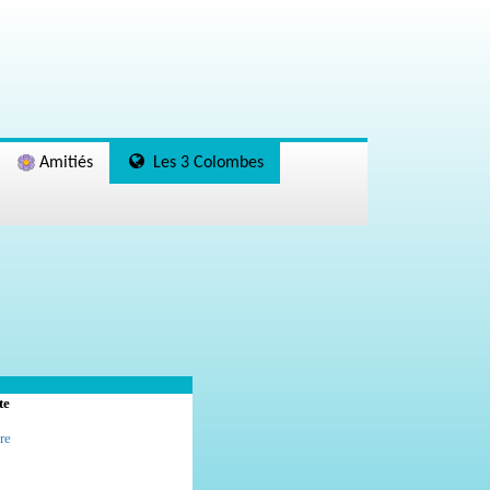
Amitiés
Les 3 Colombes
te
re