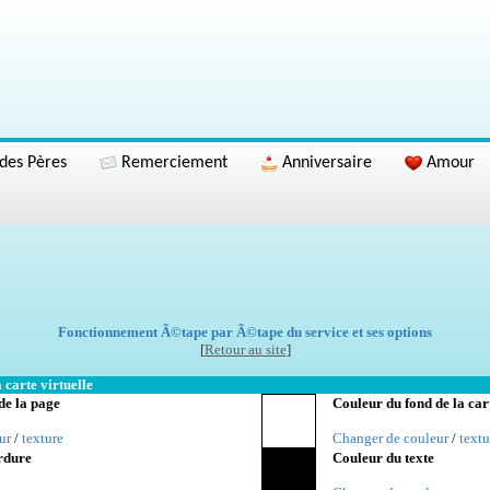
des Pères
Remerciement
Anniversaire
Amour
Fonctionnement Ã©tape par Ã©tape du service et ses options
[
Retour au site
]
 carte virtuelle
de la page
Couleur du fond de la car
ur
/
texture
Changer de couleur
/
textu
rdure
Couleur du texte