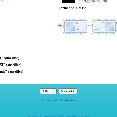
ur
Changer de couleur
Format de la carte
" conseillée)
XI" conseillée)
nde" conseillée)
Carterie des 3 Colombes
Nos conditions gÃ©nÃ©rales d'utilisations