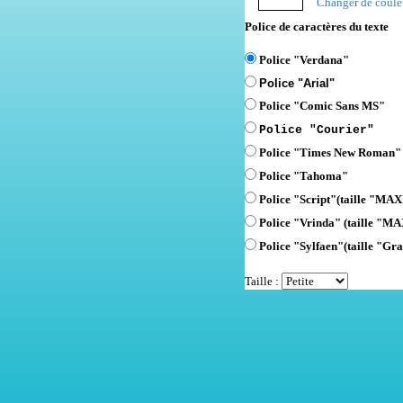
Changer de coule
Police de caractères du texte
Police "Verdana"
Police "Arial"
Police "Comic Sans MS"
Police "Courier"
Police "Times New Roman"
Police "Tahoma"
Police "Script"
(taille "MAXI
Police "Vrinda" (taille "MA
Police "Sylfaen"(taille "Gra
Taille :